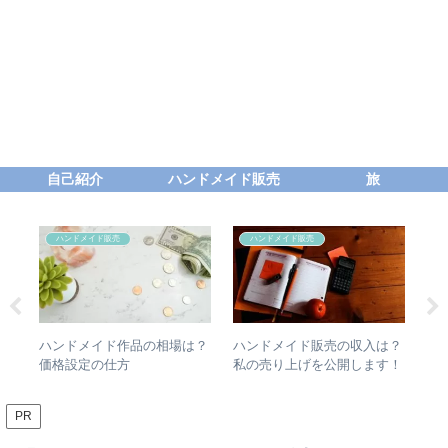
自己紹介
ハンドメイド販売
旅
ハンドメイド販売
ハンドメイド販売
入は？
ハンドメイドが売れない“本
ハンドメイド販売【売り上げ
ます！
当の理由”と改善すべき4つの
報告まとめ】
事
PR