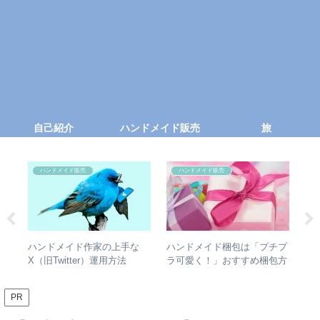
自己紹介
ハンドメイド販売
旅
ハンドメイド販売
ハンドメイド販売
チプ
【写真の加工は悪じゃない】
ハンドメイドが売れなくて落
m
包方
ハンドメイド作品を魅力的に
ち込んでいる作家さんへ「絶
し
見せるための写真加工術と
対に大丈夫！」
販
は？
PR