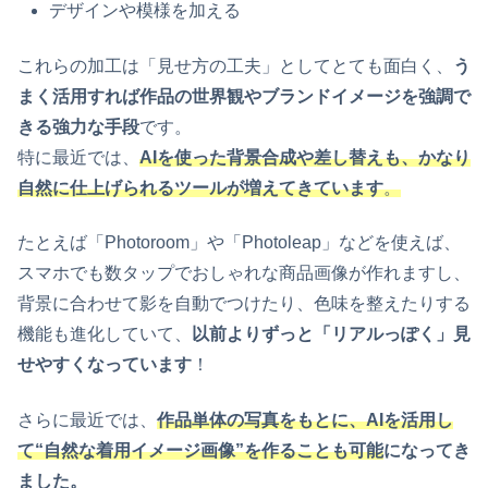
デザインや模様を加える
これらの加工は「見せ方の工夫」としてとても面白く、
う
まく活用すれば作品の世界観やブランドイメージを強調で
きる強力な手段
です。
特に最近では、
AIを使った背景合成や差し替えも、かなり
自然に仕上げられるツールが増えてきています
。
たとえば「Photoroom」や「Photoleap」などを使えば、
スマホでも数タップでおしゃれな商品画像が作れますし、
背景に合わせて影を自動でつけたり、色味を整えたりする
機能も進化していて、
以前よりずっと「リアルっぽく」見
せやすくなっています
！
さらに最近では、
作品単体の写真をもとに、AIを活用し
て“自然な着用イメージ画像”を作ることも可能
になってき
ました。