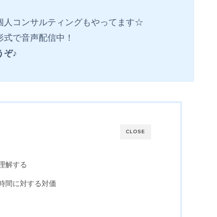
！
個人コンサルティングもやってます☆
形式で音声配信中！
うぞ♪
CLOSE
理解する
時間に対する対価