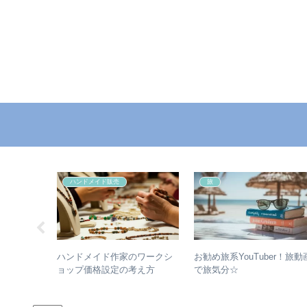
ハンドメイド販売
旅
nd.fmメ
ハンドメイド作家のワークシ
お勧め旅系YouTuber！旅動
ページ
ョップ価格設定の考え方
で旅気分☆