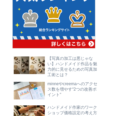
【写真の加工は悪じゃな
い】ハンドメイド作品を魅
力的に見せるための写真加
工術とは？
minneやcreemaへのアクセ
ス数を増やす“2つの改善ポ
イント”
ハンドメイド作家のワーク
ショップ価格設定の考え方