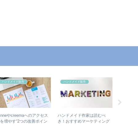
ハンドメイド販売
ハンドメイド販売
ハンドメ
inneやcreemaへのアクセス
ハンドメイド作家は読むべ
【写真の
を増やす“2つの改善ポイン
き！おすすめマーケティング
ハンドメ
”
本
見せるた
は？