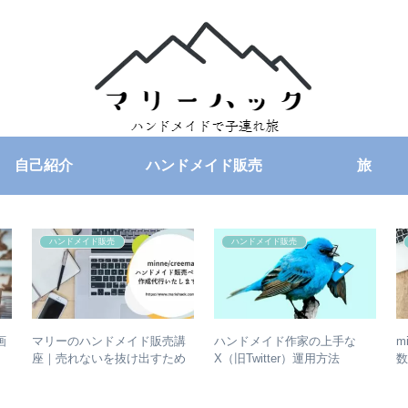
自己紹介
ハンドメイド販売
旅
ハンドメイド販売
ハンドメイド販売
画
マリーのハンドメイド販売講
ハンドメイド作家の上手な
m
座｜売れないを抜け出すため
X（旧Twitter）運用方法
数
の講座・代行・個人コンサル
ト
案内