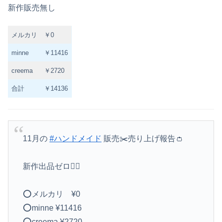
新作販売無し
メルカリ
￥0
minne
￥11416
creema
￥2720
合計
￥14136
11月の
#ハンドメイド
販売✂️売り上げ報告👛
新作出品ゼロ🙆‍♀️
⭕️メルカリ ¥0
⭕️minne ¥11416
⭕️creema ¥2720