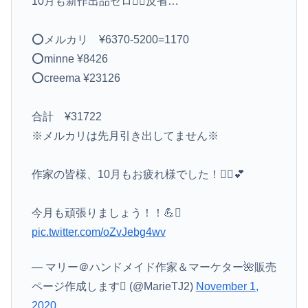
10月も新作出品ゼロ🙆‍♀️反省…
⭕️メルカリ ¥6370-5200=1170
⭕️minne ¥8426
⭕️creema ¥23126
合計 ¥31722
※メルカリは先月引き出してません※
作家の皆様、10月もお疲れ様でした！🙇‍♀️💕
今月も頑張りましょう！！💪
pic.twitter.com/oZvJebg4wv
— マリー＠ハンドメイド作家＆マーケター🌺販売
ページ作成します (@MarieTJ2)
November 1,
2020