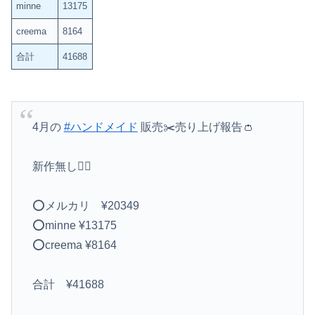
minne
13175
creema
8164
合計
41688
4月の
#ハンドメイド
販売✂️売り上げ報告👛
新作無し🙆‍♀️
⭕️メルカリ ¥20349
⭕️minne ¥13175
⭕️creema ¥8164
合計 ¥41688