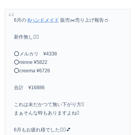
6月の
#ハンドメイド
販売✂️売り上げ報告👛
新作無し🙆‍♀️
⭕️メルカリ ¥4338
⭕️minne ¥5822
⭕️creema ¥6726
合計 ¥16886
これは未だかつて無い下がり方
まぁそんな時もありますよね
6月もお疲れ様でした🙇‍♀️💕