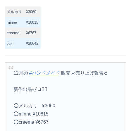
メルカリ
¥3060
minne
¥10815
creema
¥6767
合計
¥20642
12月の
#ハンドメイド
販売✂️売り上げ報告👛
新作出品ゼロ🙆‍♀️
⭕️メルカリ ¥3060
⭕️minne ¥10815
⭕️creema ¥6767