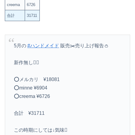
creema
6726
合計
31711
5月の
#ハンドメイド
販売✂️売り上げ報告👛
新作無し🙆‍♀️
⭕️メルカリ ¥18081
⭕️minne ¥6904
⭕️creema ¥6726
合計 ¥31711
この時期にしては↓気味