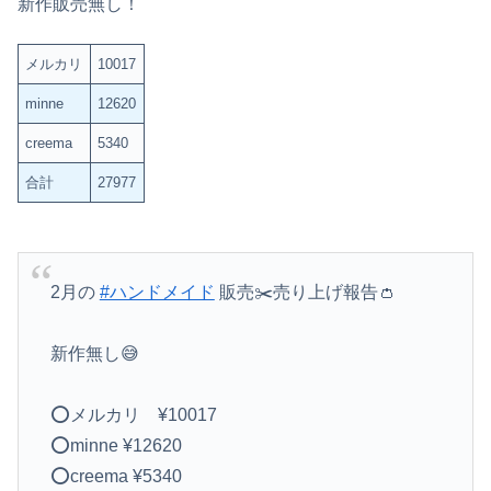
新作販売無し！
メルカリ
10017
minne
12620
creema
5340
合計
27977
2月の
#ハンドメイド
販売✂️売り上げ報告👛
新作無し😅
⭕️メルカリ ¥10017
⭕️minne ¥12620
⭕️creema ¥5340