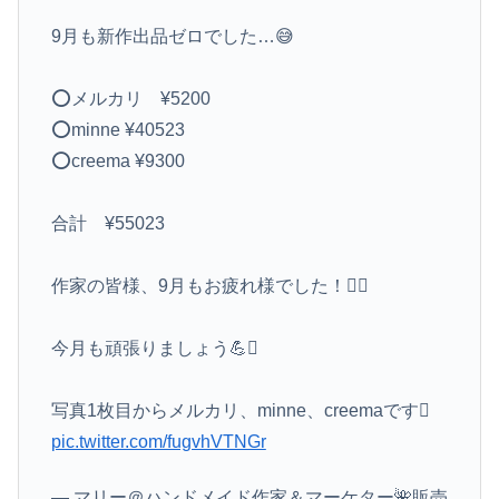
9月も新作出品ゼロでした…😅
⭕️メルカリ ¥5200
⭕️minne ¥40523
⭕️creema ¥9300
合計 ¥55023
作家の皆様、9月もお疲れ様でした！🙇‍♀️
今月も頑張りましょう💪
写真1枚目からメルカリ、minne、creemaです
pic.twitter.com/fugvhVTNGr
— マリー＠ハンドメイド作家＆マーケター🌺販売