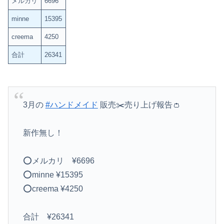
メルカリ
6696
minne
15395
creema
4250
合計
26341
3月の
#ハンドメイド
販売✂️売り上げ報告👛
新作無し！
⭕️メルカリ ¥6696
⭕️minne ¥15395
⭕️creema ¥4250
合計 ¥26341