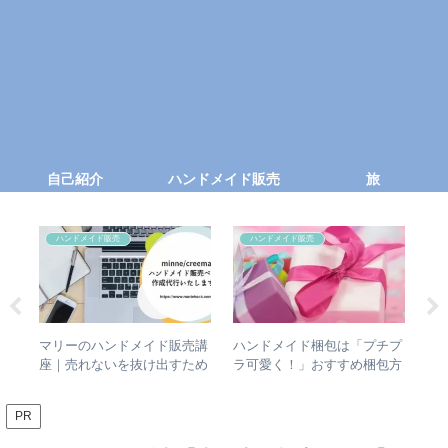
自己紹介
ハンドメイド販売
旅
ハンドメイド販売
ハンドメイド販売
べ
マリーのハンドメイド販売講
ハンドメイド梱包は「プチプ
ハ
ング
座｜売れないを抜け出すため
ラ可愛く！」おすすめ梱包方
価
の講座・代行・個人コンサル
法
案内
PR