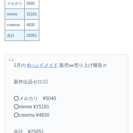
メルカリ
5040
minne
15181
creema
4830
合計
25051
1月の
#ハンドメイド
販売✂️売り上げ報告👛
新作出品ゼロ🙆‍♀️
⭕️メルカリ ¥5040
⭕️minne ¥15181
⭕️creema ¥4830
合計 ¥25051