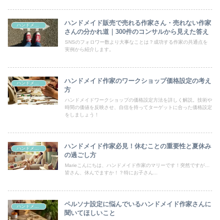
ハンドメイド販売で売れる作家さん・売れない作家
ハンドメイド販売
さんの分かれ道｜300件のコンサルから見えた答え
SNSのフォロワー数より大事なことは？成功する作家の共通点を
実例から紹介します。
ハンドメイド作家のワークショップ価格設定の考え
ハンドメイド販売
方
ハンドメイドワークショップの価格設定方法を詳しく解説。技術や
時間の価値を反映させ、自信を持ってターゲットに合った価格設定
をしましょう！
ハンドメイド作家必見！休むことの重要性と夏休み
ハンドメイド販売
の過ごし方
Marieこんにちは、ハンドメイド作家のマリーです！突然ですが…
皆さん、休んでますか！？特にお子さん...
ペルソナ設定に悩んでいるハンドメイド作家さんに
ハンドメイド販売
聞いてほしいこと