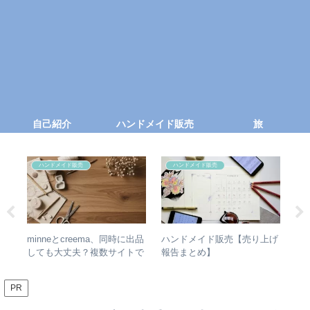
自己紹介
ハンドメイド販売
旅
イド販売
ハンドメイド販売
旅
メイド販売【売り上げ
保護中: 【2023】stand.fmメ
お勧め旅系YouTu
とめ】
ンバーシップ限定ページ
で旅気分☆
PR