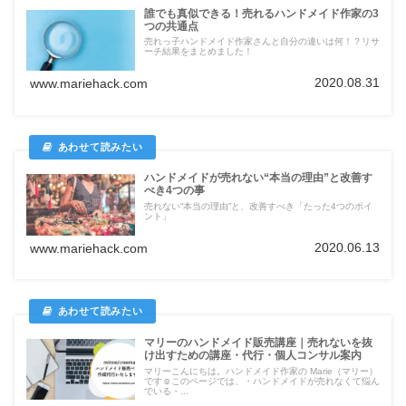
誰でも真似できる！売れるハンドメイド作家の3
つの共通点
売れっ子ハンドメイド作家さんと自分の違いは何！？リサ
ーチ結果をまとめました！
2020.08.31
www.mariehack.com
ハンドメイドが売れない“本当の理由”と改善す
べき4つの事
売れない“本当の理由”と、改善すべき「たった4つのポイ
ント」
2020.06.13
www.mariehack.com
マリーのハンドメイド販売講座｜売れないを抜
け出すための講座・代行・個人コンサル案内
マリーこんにちは。ハンドメイド作家の Marie（マリー）
です☺このページでは、・ハンドメイドが売れなくて悩ん
でいる・...