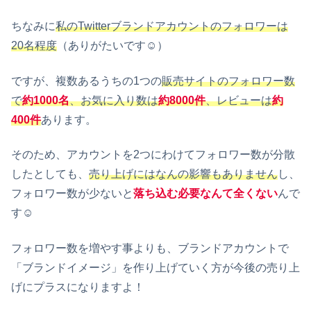
ちなみに
私のTwitterブランドアカウントのフォロワーは
20名程度
（ありがたいです☺）
ですが、複数あるうちの1つの
販売サイトのフォロワー数
で
約1000名
、お気に入り数は
約8000件
、レビューは
約
400件
あります。
そのため、アカウントを2つにわけてフォロワー数が分散
したとしても、
売り上げにはなんの影響もありません
し、
フォロワー数が少ないと
落ち込む必要なんて全くない
んで
す☺
フォロワー数を増やす事よりも、ブランドアカウントで
「ブランドイメージ」を作り上げていく方が今後の売り上
げにプラスになりますよ！