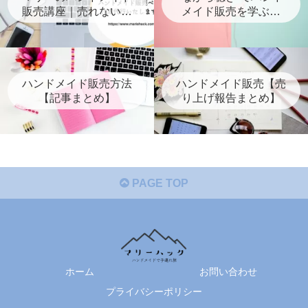
販売講座｜売れないを
メイド販売を学ぶ！
抜け出すための講座・
【音声版マリーハッ
代行・個人コンサル案
ク】
内
ハンドメイド販売方法
ハンドメイド販売【売
【記事まとめ】
り上げ報告まとめ】
PAGE TOP
ホーム
お問い合わせ
プライバシーポリシー