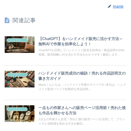
marie
関連記事
【ChatGPT】をハンドメイド販売に活かす方法～
ハンドメイド販売
無料AIで作業を効率化しよう！
ChatGPTを活用してハンドメイド販売を効率化！商品説明やSNS
投稿、販売戦略にAIを活かす方法をわかりやすく解説します。
ハンドメイド販売成功の秘訣！売れる作品説明文の
ハンドメイド販売
書き方ガイド
Marieこんにちは、ハンドメイド作家のマリーです♪本日は、ハンド
メイド販売ページで効果的な作品説明...
一点もの作家さんへの販売ページ活用術！売れた後
ハンドメイド販売
も作品を輝かせる方法
1点もの作家さん必見！売れた後の販売ページを活用して、ブラン
ド力と信頼感を高める方法を解説。