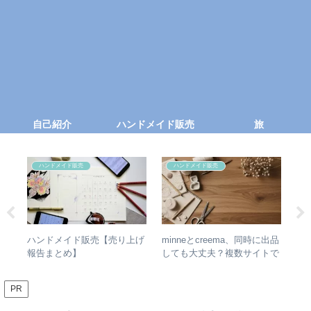
自己紹介
ハンドメイド販売
旅
ハンドメイド販売
ハンドメイド販売
動画
ハンドメイド販売【売り上げ
minneとcreema、同時に出品
ハ
報告まとめ】
しても大丈夫？複数サイトで
当
販売する時の在庫管理のコツ
事
PR