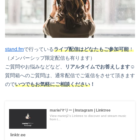
stand.fm
で行っている
ライブ配信はどなたもご参加可能
！
（メンバーシップ限定配信も有ります）
ご質問やお悩みなどなど、
リアルタイムでお答えします☺
質問箱へのご質問は、通常配信でご返信をさせて頂きます
ので
いつでもお気軽にご相談ください
！
marie/マリー | Instagram | Linktree
View marietj2’s Linktree to discover and stream music
from t...
linktr.ee