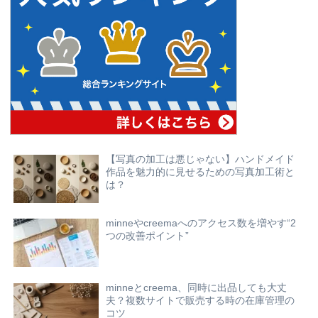
【写真の加工は悪じゃない】ハンドメイド
作品を魅力的に見せるための写真加工術と
は？
minneやcreemaへのアクセス数を増やす“2
つの改善ポイント”
minneとcreema、同時に出品しても大丈
夫？複数サイトで販売する時の在庫管理の
コツ