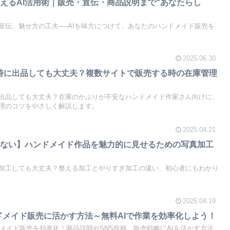
えるAI活用術｜販売・宣伝・商品説明まで“あなたらし
宣伝、魅せ方の工夫──AIを味方につけて、あなたのハンドメイド販売を
2025.06.30
a、同時に出品しても大丈夫？複数サイトで販売する時の在庫管理
出品しても大丈夫？在庫のかぶりが不安なハンドメイド作家さん向けに、
理のコツをやさしく解説します。
2025.04.21
ゃない】ハンドメイド作品を魅力的に見せるための写真加工
加工しても大丈夫？整える加工とやりすぎ加工の違い、初心者にもわかり
2025.04.19
ハンドメイド販売に活かす方法～無料AIで作業を効率化しよう！
ンドメイド販売を効率化！商品説明やSNS投稿、販売戦略にAIを活かす方法