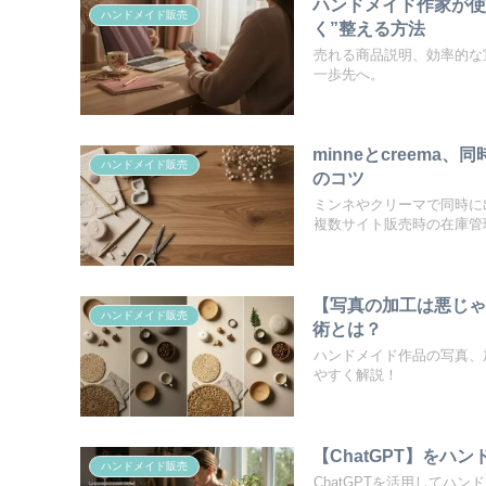
ハンドメイド作家が使
ハンドメイド販売
く”整える方法
売れる商品説明、効率的な
一歩先へ。
minneとcreem
ハンドメイド販売
のコツ
ミンネやクリーマで同時に
複数サイト販売時の在庫管
【写真の加工は悪じ
ハンドメイド販売
術とは？
ハンドメイド作品の写真、
やすく解説！
【ChatGPT】を
ハンドメイド販売
ChatGPTを活用してハ