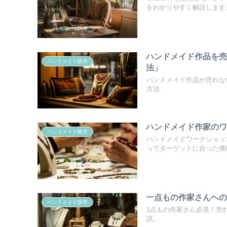
をわかりやすく解説します
ハンドメイド作品を
ハンドメイド販売
法」
ハンドメイド作品が売れな
方法
ハンドメイド作家の
ハンドメイド販売
ハンドメイドワークショッ
ってターゲットに合った価
一点もの作家さんへ
ハンドメイド販売
1点もの作家さん必見！売
説。