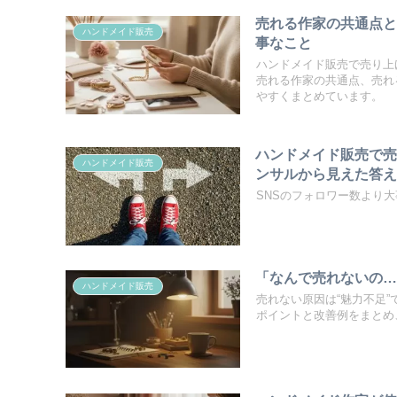
売れる作家の共通点
ハンドメイド販売
事なこと
ハンドメイド販売で売り上
売れる作家の共通点、売れ
やすくまとめています。
ハンドメイド販売で売
ハンドメイド販売
ンサルから見えた答
SNSのフォロワー数より
「なんで売れないの
ハンドメイド販売
売れない原因は“魅力不足”
ポイントと改善例をまとめ