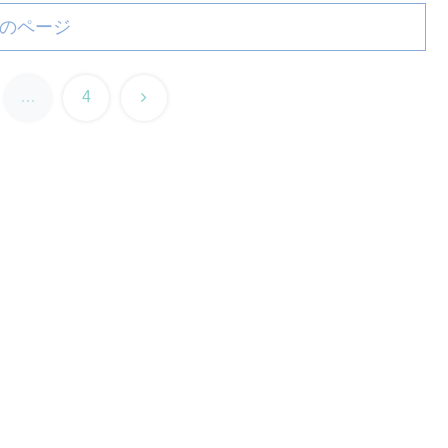
のページ
次
…
4
へ